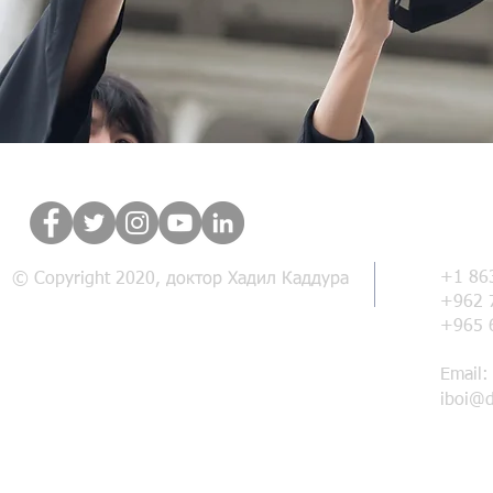
Связат
+1 86
© Copyright 2020, доктор Хадил Каддура
+962 
+965 
Email:
iboi@